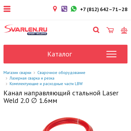
покупателем. Срок резерва — не
более 3 рабочих дней.
+7 (812) 642–71–28
1-2 дня
Товар в наличии на складе. Срок
поставки в магазин: 1-2 рабочих
дня.
Под заказ
Данный товар отсутствует на
складе. Сроки поставки
Каталог
уточните у менеджера.
Магазин сварки
Сварочное оборудование
Лазерная сварка и резка
Комплектующие и расходные части LBW
Канал направляющий стальной Laser
Weld 2.0 ∅ 1.6мм