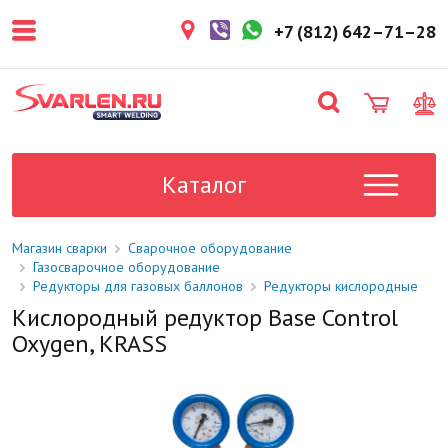
покупателем. Срок резерва — не
более 3 рабочих дней.
+7 (812) 642–71–28
1-2 дня
Товар в наличии на складе. Срок
поставки в магазин: 1-2 рабочих
дня.
Под заказ
Данный товар отсутствует на
складе. Сроки поставки
Каталог
уточните у менеджера.
Магазин сварки
Сварочное оборудование
Газосварочное оборудование
Редукторы для газовых баллонов
Редукторы кислородные
Кислородный редуктор Base Control
Oxygen, KRASS