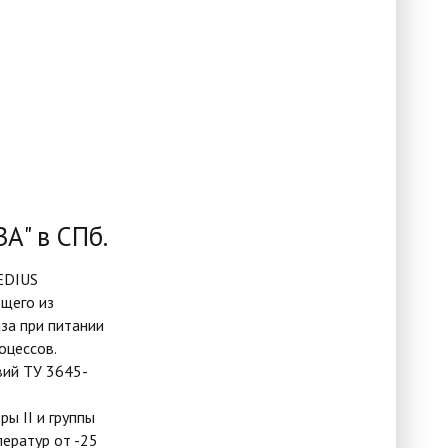
А" в СПб.
EDIUS
ющего из
за при питании
оцессов.
вий ТУ 3645-
ы II и группы
ператур от -25