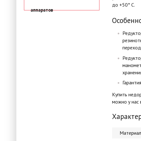
до +50° С.
аппаратов
Особенно
Редукто
резинот
переход
Редукто
маномет
хранения
Гарантия
Купить недор
можно у нас 
Характе
Материал