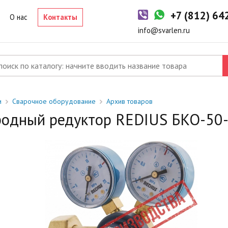
-2 дня
+7 (812) 6
р в наличии на складе. Срок поставки в магазин: 1-2 рабочих дня
О нас
Контакты
од заказ
info@svarlen.ru
ый товар отсутствует на складе. Сроки поставки уточните у
джера.
и
Сварочное оборудование
Архив товаров
одный редуктор REDIUS БКО-50-