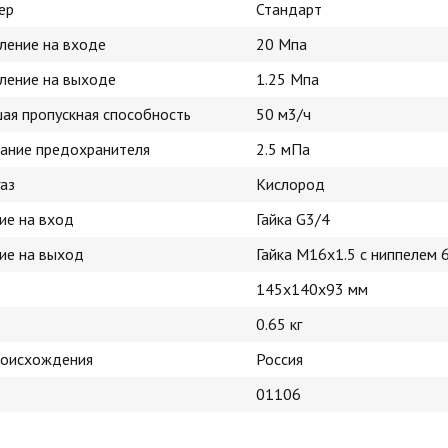
ер
Стандарт
вление на входе
20 Мпа
вление на выходе
1.25 Мпа
ая пропускная способность
50 м3/ч
ание предохранителя
2.5 мПа
аз
Кислород
ие на вход
Гайка G3/4
ие на выход
Гайка M16x1.5 с ниппелем 
145х140х93 мм
0.65 кг
роисхождения
Россия
01106