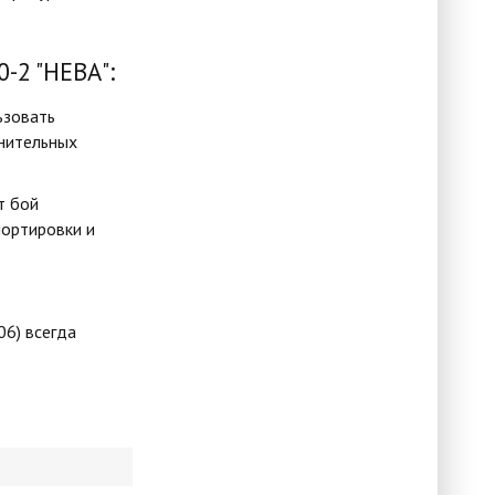
-2 "НЕВА":
ьзовать
лнительных
т бой
портировки и
06) всегда