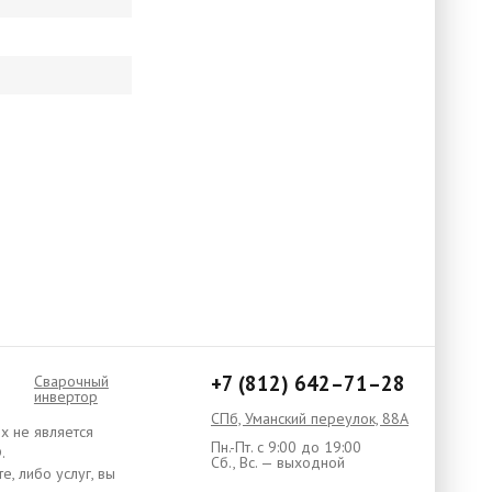
+7 (812) 642–71–28
Сварочный
инвертор
СПб, Уманский переулок, 88А
х не является
Пн.-Пт. с 9:00 до 19:00
.
Сб., Вс. — выходной
, либо услуг, вы