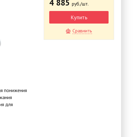
4 885
руб./шт.
Купить
Сравнить
я понижения
ржания
ия для