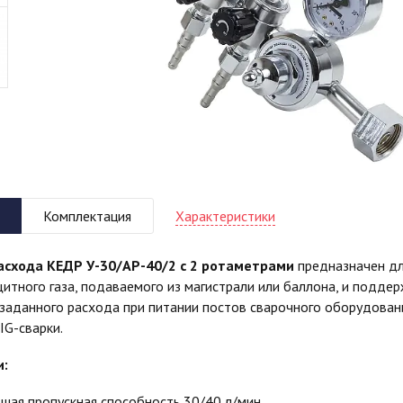
Характеристики
Комплектация
асхода КЕДР У-30/АР-40/2 с 2 ротаметрами
предназначен дл
итного газа, подаваемого из магистрали или баллона, и подде
заданного расхода при питании постов сварочного оборудован
IG-сварки.
и:
шая пропускная способность 30/40 л/мин