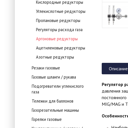
Кислородные редукторы
Углекислотные редукторы
Пропановые редукторы
Регуляторы расхода газа
Аргоновые редукторы
Ацетиленовые редукторы
Азотные редукторы
Резаки газовые
Описание
Газовые шланги / рукава
Регулятор р
Подогреватели углекислого
давления защ
газа
постоянного 
Тележки для баллонов
MIG/MAG и T
Газорезательные машины
Особенност
Горелки газовые
Наиболь