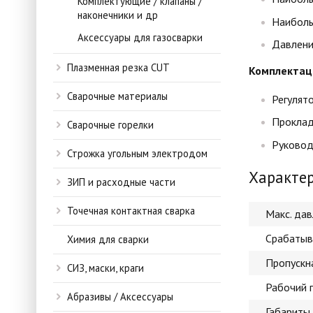
Комплектующие / клапаны /
наконечники и др
Наиболь
Аксессуары для газосварки
Давлени
Плазменная резка CUT
Комплектац
Сварочные материалы
Регулято
Проклад
Сварочные горелки
Руководс
Строжка угольным электродом
Характе
ЗИП и расходные части
Точечная контактная сварка
Макс. да
Срабатыв
Химия для сварки
Пропускн
СИЗ, маски, краги
Рабочий г
Абразивы / Аксессуары
Габариты