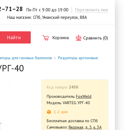
42–71–28
.
Пн-Пт с 9:00 до 19:00
Перезвонить мне
Наш магазин: СПб, Уманский переулок, 88А
Найти
Корзина
Сравнить (
0
)
кторы для газовых баллонов
Редукторы аргоновые
УРГ-40
Код товара:
2450
Производитель:
FoxWeld
Модель: VARTEG УРГ-40
1-2 дня
Бесплатная доставка по СПб
Самовывоз:
Якорная, д. 5, к. 3А