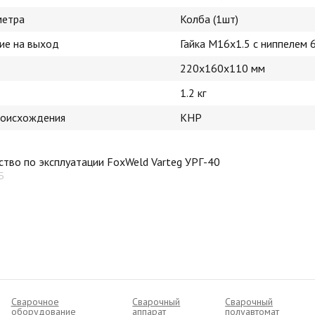
метра
Колба (1шт)
ие на выход
Гайка M16x1.5 с ниппелем 
220х160х110 мм
1.2 кг
роисхождения
КНР
тво по эксплуатации FoxWeld Varteg УРГ-40
Б
Сварочное
Сварочный
Cварочный
оборудование
аппарат
полуавтомат