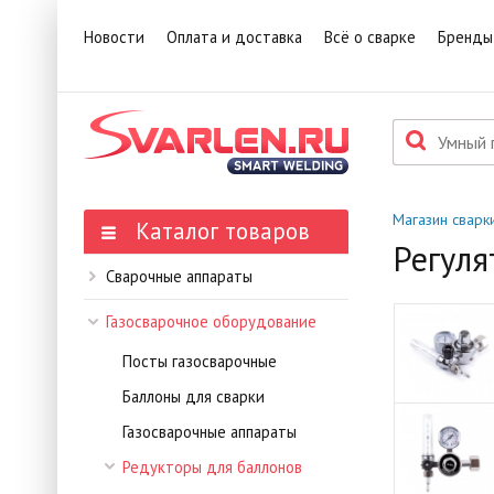
1
Това
Новости
Оплата и доставка
Всё о сварке
Бренды
П
Данн
мене
Магазин сварк
Каталог товаров
Регуля
Сварочные аппараты
Газосварочное оборудование
Посты газосварочные
Баллоны для сварки
Газосварочные аппараты
Редукторы для баллонов