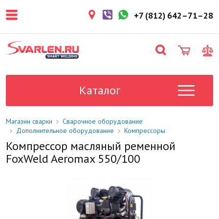
покупателем. Срок резерва — не
более 3 рабочих дней.
+7 (812) 642–71–28
1-2 дня
Товар в наличии на складе. Срок
поставки в магазин: 1-2 рабочих
дня.
Под заказ
Данный товар отсутствует на
складе. Сроки поставки
Каталог
уточните у менеджера.
Магазин сварки
Сварочное оборудование
Дополнительное оборудование
Компрессоры
Компрессор масляный ременной
FoxWeld Aeromax 550/100