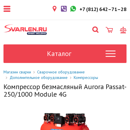
покупателем. Срок резерва — не
более 3 рабочих дней.
+7 (812) 642–71–28
1-2 дня
Товар в наличии на складе. Срок
поставки в магазин: 1-2 рабочих
дня.
Под заказ
Данный товар отсутствует на
складе. Сроки поставки
Каталог
уточните у менеджера.
Магазин сварки
Сварочное оборудование
Дополнительное оборудование
Компрессоры
Компрессор безмасляный Aurora Passat-
250/1000 Module 4G