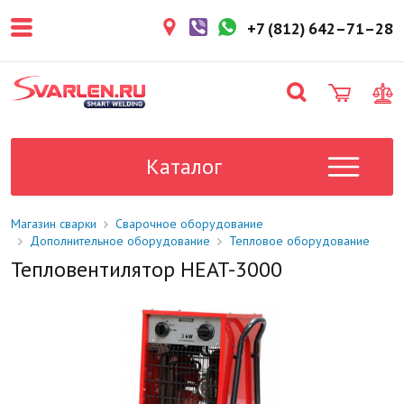
покупателем. Срок резерва — не
более 3 рабочих дней.
+7 (812) 642–71–28
1-2 дня
Товар в наличии на складе. Срок
поставки в магазин: 1-2 рабочих
дня.
Под заказ
Данный товар отсутствует на
складе. Сроки поставки
Каталог
уточните у менеджера.
Магазин сварки
Сварочное оборудование
Дополнительное оборудование
Тепловое оборудование
Тепловентилятор HEAT-3000