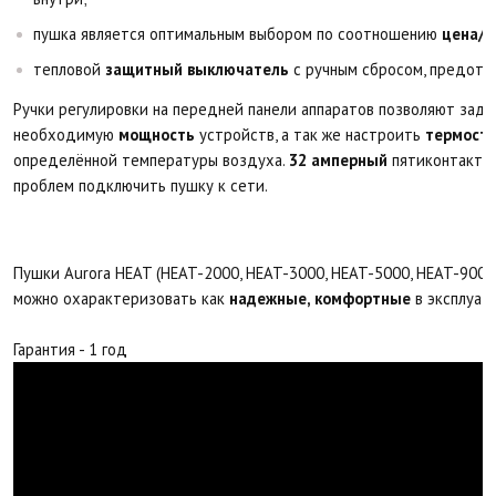
пушка является оптимальным выбором по соотношению
цена/к
тепловой
защитный выключатель
с ручным сбросом, предотв
Ручки регулировки на передней панели аппаратов позволяют зада
необходимую
мощность
устройств, а так же настроить
термост
определённой температуры воздуха.
32 амперный
пятиконтактны
проблем подключить пушку к сети.
Пушки Aurora HEAT (HEAT-2000, HEAT-3000, HEAT-5000, HEAT-9000
можно охарактеризовать как
надежные, комфортные
в эксплуат
Гарантия - 1 год