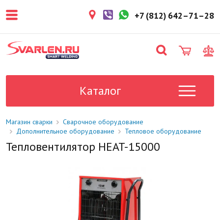
покупателем. Срок резерва — не
более 3 рабочих дней.
+7 (812) 642–71–28
1-2 дня
Товар в наличии на складе. Срок
поставки в магазин: 1-2 рабочих
дня.
Под заказ
Данный товар отсутствует на
складе. Сроки поставки
Каталог
уточните у менеджера.
Магазин сварки
Сварочное оборудование
Дополнительное оборудование
Тепловое оборудование
Тепловентилятор HEAT-15000