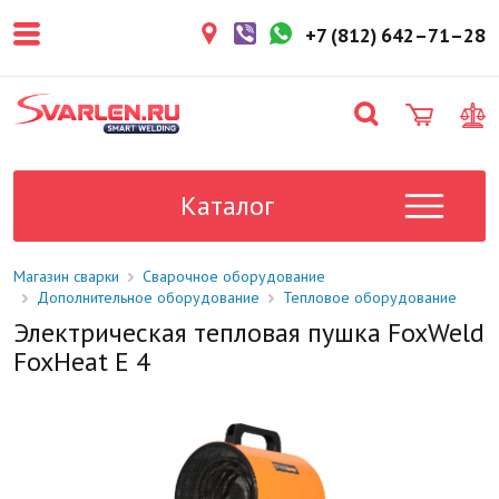
покупателем. Срок резерва — не
более 3 рабочих дней.
+7 (812) 642–71–28
1-2 дня
Товар в наличии на складе. Срок
поставки в магазин: 1-2 рабочих
дня.
Под заказ
Данный товар отсутствует на
складе. Сроки поставки
Каталог
уточните у менеджера.
Магазин сварки
Сварочное оборудование
Дополнительное оборудование
Тепловое оборудование
Электрическая тепловая пушка FoxWeld
FoxHeat E 4