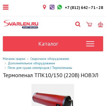
покупателем. Срок резерва — не
более 3 рабочих дней.
+7 (812) 642–71–28
1-2 дня
Товар в наличии на складе. Срок
поставки в магазин: 1-2 рабочих
дня.
Под заказ
Данный товар отсутствует на
складе. Сроки поставки
Каталог
уточните у менеджера.
Магазин сварки
Сварочное оборудование
Дополнительное оборудование
Печи для сушки электродов | Термопеналы
Термопенал ТПК10/150 (220В) НОВЭЛ