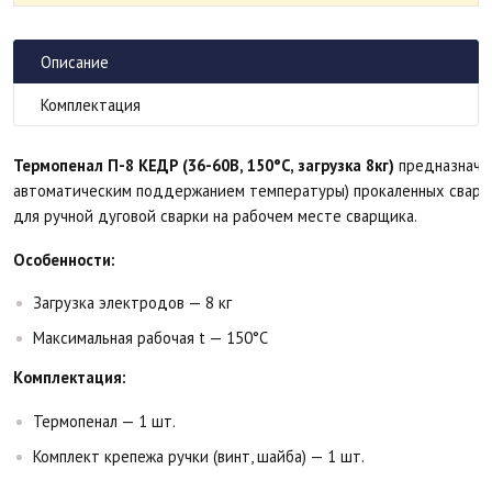
Описание
Комплектация
Термопенал П-8 КЕДP (36-60В, 150°C, загрузка 8кг)
предназначен
автоматическим поддержанием температуры) прокаленных сваро
для ручной дуговой сварки на рабочем месте сварщика.
Особенности:
Загрузка электродов — 8 кг
Максимальная рабочая t — 150°C
Комплектация:
Термопенал — 1 шт.
Комплект крепежа ручки (винт, шайба) — 1 шт.