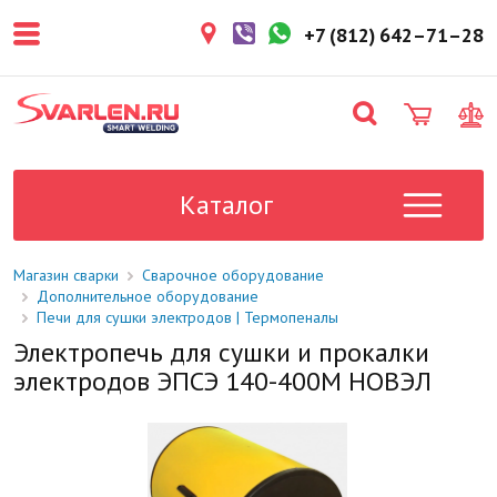
покупателем. Срок резерва — не
более 3 рабочих дней.
+7 (812) 642–71–28
1-2 дня
Товар в наличии на складе. Срок
поставки в магазин: 1-2 рабочих
дня.
Под заказ
Данный товар отсутствует на
складе. Сроки поставки
Каталог
уточните у менеджера.
Магазин сварки
Сварочное оборудование
Дополнительное оборудование
Печи для сушки электродов | Термопеналы
Электропечь для сушки и прокалки
электродов ЭПСЭ 140-400М НОВЭЛ