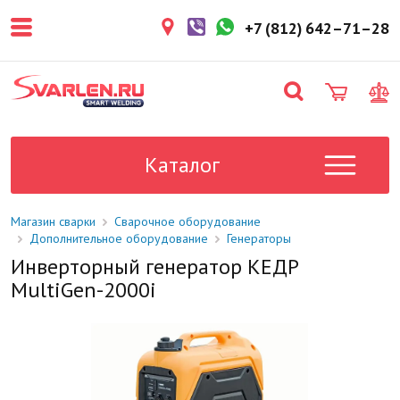
покупателем. Срок резерва — не
более 3 рабочих дней.
+7 (812) 642–71–28
1-2 дня
Товар в наличии на складе. Срок
поставки в магазин: 1-2 рабочих
дня.
Под заказ
Данный товар отсутствует на
складе. Сроки поставки
Каталог
уточните у менеджера.
Магазин сварки
Сварочное оборудование
Дополнительное оборудование
Генераторы
Инверторный генератор КЕДР
MultiGen-2000i