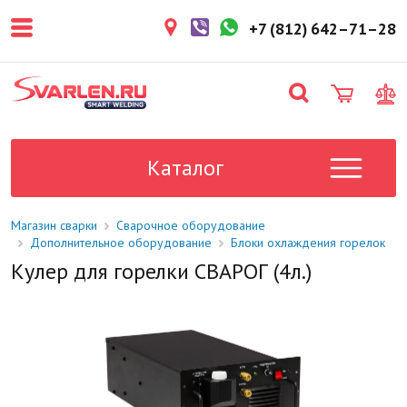
покупателем. Срок резерва — не
более 3 рабочих дней.
+7 (812) 642–71–28
1-2 дня
Товар в наличии на складе. Срок
поставки в магазин: 1-2 рабочих
дня.
Под заказ
Данный товар отсутствует на
складе. Сроки поставки
Каталог
уточните у менеджера.
Магазин сварки
Сварочное оборудование
Дополнительное оборудование
Блоки охлаждения горелок
Кулер для горелки СВАРОГ (4л.)