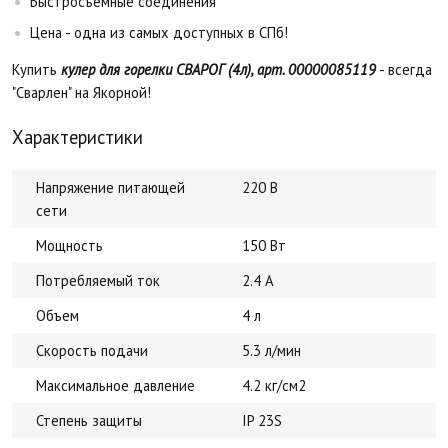
Быстросъемные соединения
Цена - одна из самых доступных в СПб!
Купить
кулер для горелки СВАРОГ (4л)
, арт. 00000085119
- всегда м
"Сварлен" на Якорной!
Характеристики
Напряжение питающей
220 В
сети
Мощность
150 Вт
Потребляемый ток
2.4 А
Объем
4 л
Скорость подачи
5.3 л/мин
Максимальное давление
4.2 кг/см2
Степень защиты
IP 23S