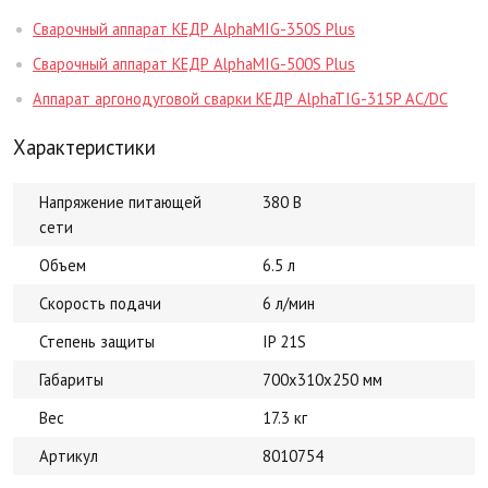
Сварочный аппарат КЕДР AlphaMIG-350S Plus
Сварочный аппарат КЕДР AlphaMIG-500S Plus
Аппарат аргонодуговой сварки КЕДР AlphaTIG-315P AC/DC
Характеристики
Напряжение питающей
380 В
сети
Объем
6.5 л
Скорость подачи
6 л/мин
Степень защиты
IP 21S
Габариты
700x310x250 мм
Вес
17.3 кг
Артикул
8010754