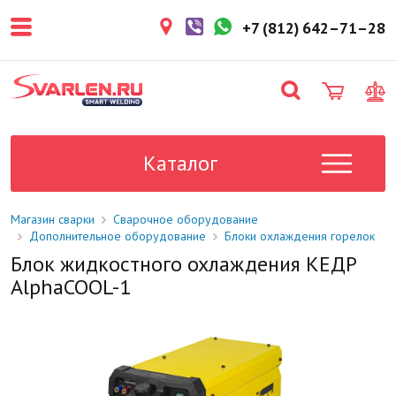
покупателем. Срок резерва — не
более 3 рабочих дней.
+7 (812) 642–71–28
1-2 дня
Товар в наличии на складе. Срок
поставки в магазин: 1-2 рабочих
дня.
Под заказ
Данный товар отсутствует на
складе. Сроки поставки
Каталог
уточните у менеджера.
Магазин сварки
Сварочное оборудование
Дополнительное оборудование
Блоки охлаждения горелок
Блок жидкостного охлаждения КЕДР
AlphaCOOL-1