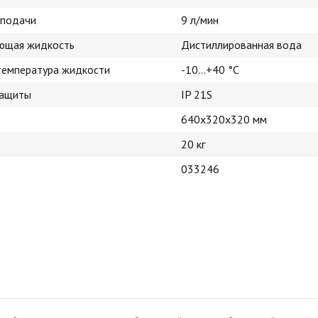
 подачи
9 л/мин
ющая жидкость
Дистиллированная вода
температура жидкости
-10...+40 °C
защиты
IP 21S
640х320х320 мм
20 кг
033246