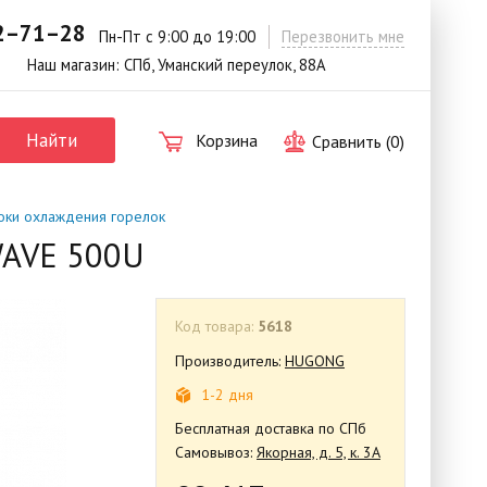
42–71–28
.
Пн-Пт с 9:00 до 19:00
Перезвонить мне
Наш магазин: СПб, Уманский переулок, 88А
Найти
Корзина
Сравнить (
0
)
оки охлаждения горелок
WAVE 500U
Код товара:
5618
Производитель:
HUGONG
1-2 дня
Бесплатная доставка по СПб
Самовывоз:
Якорная, д. 5, к. 3А