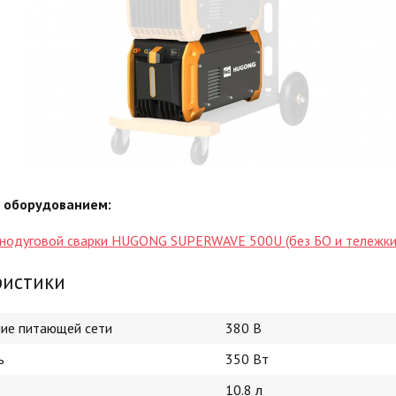
с оборудованием:
онодуговой сварки HUGONG SUPERWAVE 500U (без БО и тележки
ристики
ие питающей сети
380 В
ь
350 Вт
10.8 л