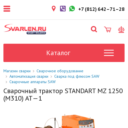
покупателем. Срок резерва — не
более 3 рабочих дней.
+7 (812) 642–71–28
1-2 дня
Товар в наличии на складе. Срок
поставки в магазин: 1-2 рабочих
дня.
Под заказ
Данный товар отсутствует на
складе. Сроки поставки
Каталог
уточните у менеджера.
Магазин сварки
Сварочное оборудование
Автоматизация сварки
Сварка под флюсом SAW
Сварочные аппараты SAW
Сварочный трактор STANDART MZ 1250
(М310) АТ—1