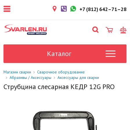
покупателем. Срок резерва — не
более 3 рабочих дней.
+7 (812) 642–71–28
1-2 дня
Товар в наличии на складе. Срок
поставки в магазин: 1-2 рабочих
дня.
Под заказ
Данный товар отсутствует на
складе. Сроки поставки
Каталог
уточните у менеджера.
Магазин сварки
Сварочное оборудование
Абразивы / Аксессуары
Аксессуары для сварки
Струбцина слесарная КЕДР 12G PRO