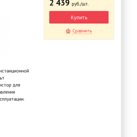
2 439
руб./шт.
Купить
Сравнить
дистанционной
ьт
истор для
авления
сплуатации.