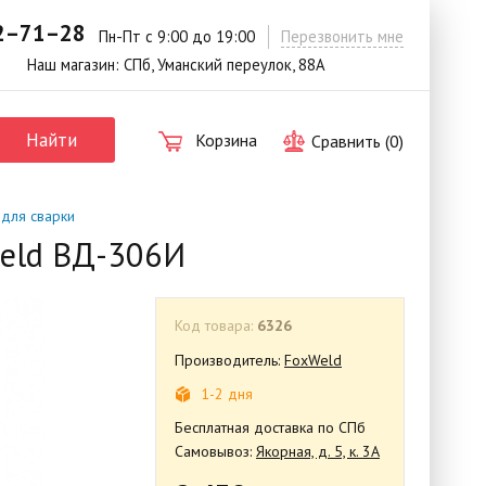
42–71–28
.
Пн-Пт с 9:00 до 19:00
Перезвонить мне
Наш магазин: СПб, Уманский переулок, 88А
Найти
Корзина
Сравнить (
0
)
 для сварки
weld ВД-306И
Код товара:
6326
Производитель:
FoxWeld
1-2 дня
Бесплатная доставка по СПб
Самовывоз:
Якорная, д. 5, к. 3А