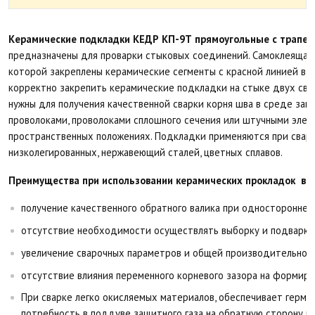
Керамические подкладки КЕДР КП-9Т прямоугольные с трапец
предназначены для проварки стыковых соединений. Самоклеящаяся
которой закреплены керамические сегменты с красной линией в о
корректно закрепить керамические подкладки на стыке двух св
нужны для получения качественной сварки корня шва в среде защ
проволоками, проволоками сплошного сечения или штучными элек
пространственных положениях. Подкладки применяются при сварк
низколегированных, нержавеющий сталей, цветных сплавов.
Преимущества при использовании керамических прокладок в п
получение качественного обратного валика при односторонней
отсутствие необходимости осуществлять выборку и подварку
увеличение сварочных параметров и общей производительнос
отсутствие влияния переменного корневого зазора на формиро
При сварке легко окисляемых материалов, обеспечивает герме
потребность в поддуве защитного газа на обратную сторону ш