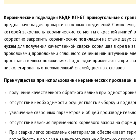
Керамические подкладки КЕДР КП-6Т прямоугольные с трапец
предназначены для проварки стыковых соединений. Самоклеящаяся
которой закреплены керамические сегменты с красной линией в о
корректно закрепить керамические подкладки на стыке двух св
нужны для получения качественной сварки корня шва в среде защ
проволоками, проволоками сплошного сечения или штучными элек
пространственных положениях. Подкладки применяются при сварк
низколегированных, нержавеющий сталей, цветных сплавов.
Преимущества при использовании керамических прокладок в п
получение качественного обратного валика при односторонней
отсутствие необходимости осуществлять выборку и подварку
увеличение сварочных параметров и общей производительнос
отсутствие влияния переменного корневого зазора на формиро
При сварке легко окисляемых материалов, обеспечивает герме
потребность в поддуве защитного газа на обратную сторону ш