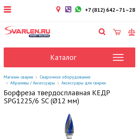
покупателем. Срок резерва — не
более 3 рабочих дней.
+7 (812) 642–71–28
1-2 дня
Товар в наличии на складе. Срок
поставки в магазин: 1-2 рабочих
дня.
Под заказ
Данный товар отсутствует на
складе. Сроки поставки
Каталог
уточните у менеджера.
Магазин сварки
Сварочное оборудование
Абразивы / Аксессуары
Аксессуары для сварки
Борфреза твердосплавная КЕДР
SPG1225/6 SC (Ø12 мм)