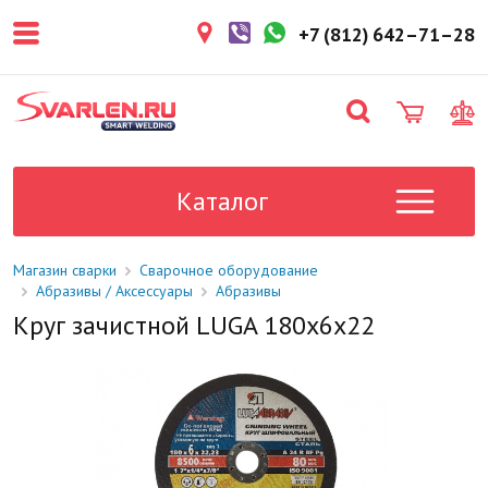
покупателем. Срок резерва — не
более 3 рабочих дней.
+7 (812) 642–71–28
1-2 дня
Товар в наличии на складе. Срок
поставки в магазин: 1-2 рабочих
дня.
Под заказ
Данный товар отсутствует на
складе. Сроки поставки
Каталог
уточните у менеджера.
Магазин сварки
Сварочное оборудование
Абразивы / Аксессуары
Абразивы
Круг зачистной LUGA 180х6х22