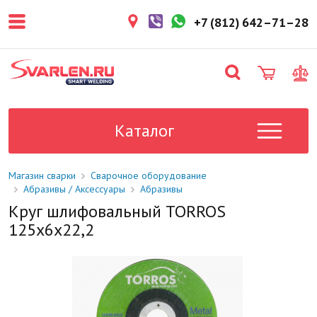
покупателем. Срок резерва — не
более 3 рабочих дней.
+7 (812) 642–71–28
1-2 дня
Товар в наличии на складе. Срок
поставки в магазин: 1-2 рабочих
дня.
Под заказ
Данный товар отсутствует на
складе. Сроки поставки
Каталог
уточните у менеджера.
Магазин сварки
Сварочное оборудование
Абразивы / Аксессуары
Абразивы
Круг шлифовальный TORROS
125x6x22,2