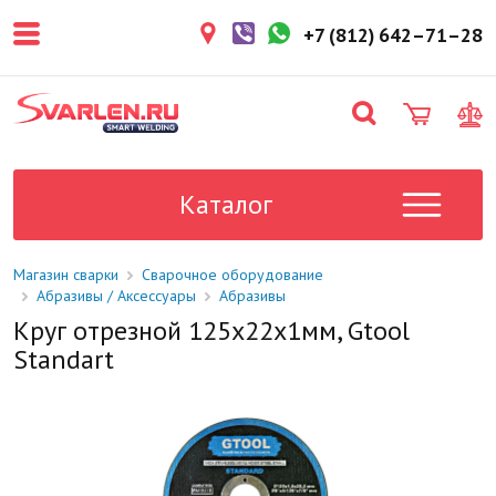
покупателем. Срок резерва — не
более 3 рабочих дней.
+7 (812) 642–71–28
1-2 дня
Товар в наличии на складе. Срок
поставки в магазин: 1-2 рабочих
дня.
Под заказ
Данный товар отсутствует на
складе. Сроки поставки
Каталог
уточните у менеджера.
Магазин сварки
Сварочное оборудование
Абразивы / Аксессуары
Абразивы
Круг отрезной 125x22x1мм, Gtool
Standart