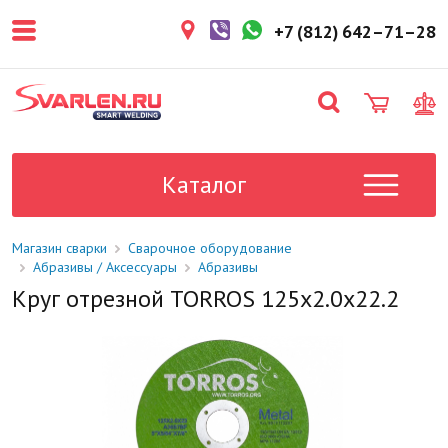
покупателем. Срок резерва — не
более 3 рабочих дней.
+7 (812) 642–71–28
1-2 дня
Товар в наличии на складе. Срок
поставки в магазин: 1-2 рабочих
дня.
Под заказ
Данный товар отсутствует на
складе. Сроки поставки
Каталог
уточните у менеджера.
Магазин сварки
Сварочное оборудование
Абразивы / Аксессуары
Абразивы
Круг отрезной TORROS 125x2.0x22.2