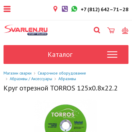
покупателем. Срок резерва — не
более 3 рабочих дней.
+7 (812) 642–71–28
1-2 дня
Товар в наличии на складе. Срок
поставки в магазин: 1-2 рабочих
дня.
Под заказ
Данный товар отсутствует на
складе. Сроки поставки
Каталог
уточните у менеджера.
Магазин сварки
Сварочное оборудование
Абразивы / Аксессуары
Абразивы
Круг отрезной TORROS 125x0.8x22.2