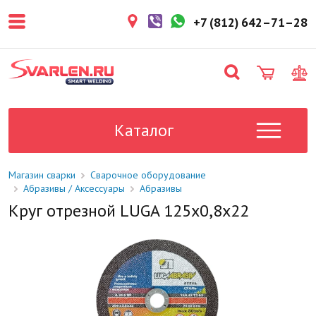
покупателем. Срок резерва — не
более 3 рабочих дней.
+7 (812) 642–71–28
1-2 дня
Товар в наличии на складе. Срок
поставки в магазин: 1-2 рабочих
дня.
Под заказ
Данный товар отсутствует на
складе. Сроки поставки
Каталог
уточните у менеджера.
Магазин сварки
Сварочное оборудование
Абразивы / Аксессуары
Абразивы
Круг отрезной LUGA 125х0,8х22