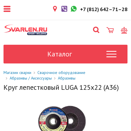
покупателем. Срок резерва — не
более 3 рабочих дней.
+7 (812) 642–71–28
1-2 дня
Товар в наличии на складе. Срок
поставки в магазин: 1-2 рабочих
дня.
Под заказ
Данный товар отсутствует на
складе. Сроки поставки
Каталог
уточните у менеджера.
Магазин сварки
Сварочное оборудование
Абразивы / Аксессуары
Абразивы
Круг лепестковый LUGA 125х22 (A36)